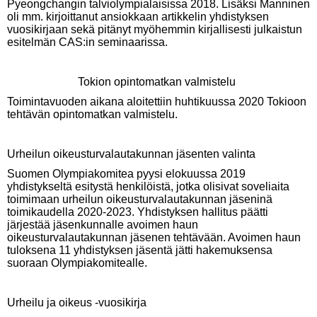
Pyeongchangin talviolympialaisissa 2018. Lisäksi Manninen
oli mm. kirjoittanut ansiokkaan artikkelin yhdistyksen
vuosikirjaan sekä pitänyt myöhemmin kirjallisesti julkaistun
esitelmän CAS:in seminaarissa.
Tokion opintomatkan valmistelu
Toimintavuoden aikana aloitettiin huhtikuussa 2020 Tokioon
tehtävän opintomatkan valmistelu.
Urheilun oikeusturvalautakunnan jäsenten valinta
Suomen Olympiakomitea pyysi elokuussa 2019
yhdistykseltä esitystä henkilöistä, jotka olisivat soveliaita
toimimaan urheilun oikeusturvalautakunnan jäseninä
toimikaudella 2020-2023. Yhdistyksen hallitus päätti
järjestää jäsenkunnalle avoimen haun
oikeusturvalautakunnan jäsenen tehtävään. Avoimen haun
tuloksena 11 yhdistyksen jäsentä jätti hakemuksensa
suoraan Olympiakomitealle.
Urheilu ja oikeus -vuosikirja