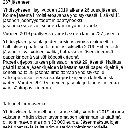
237 jäseneen.
Yhdistykseen liittyi vuoden 2019 aikana 26 uutta jäsentä.
Kolme jäsentä ilmoitti eroavansa yhdistyksestä. Lisäksi 11
jäsenen jäsenyys todettiin päättyneeksi
jäsenmaksuvelvollisuuden laiminlyönnin vuoksi.
Vuoden 2019 päättyessä yhdistykseen kuului 237 jäsentä.
Yhdistyksen jäsenkirjeiden postitustavoissa toteutettiin
hallituksen päätöksellä muutos syksyllä 2019. Siihen asti
jäsenet olivat voineet valita, haluavatko jäsenkirjeensä
paperikirjeenä vai sähköpostikirjeenä.
Paperikirjepostituksen piirissä oli enää 29 jäsentä. Hallitus
päätti luopua jäsenkirjeiden lähettämisestä paperikirjeinä ja
kehotti näitä 29 jäsentä ilmoittamaan yhdistykselle
sähköpostiosoitteensa sähköpostikirjeiden lähettämistä
varten. Vuoden 2019 viimeinen jäsenkirje lähetettiin enää
vain sähköpostikirjeenä.
Taloudellinen asema
Yhdistyksen taloudellinen tilanne säilyi vuoden 2019 aikana
vakaana. Yhdistyksen tavanomaisen toiminnan kulujäämä
oli toimintavuonna noin 32.000 euroa. Jäsenmaksutulojen
sekä opetus- ja kulttuuriministeriön toimintavuodelle