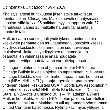
Opintomatka Chicagoon 4.-9.4.2019
Yhdistys järjesti huhtikuussa jäsenistölle tarkoitetun
opintomatkan Chicagoon. Matka saavutti ennätysmäisen
suosion, sillä kaikki 25 paikkaa myytiin loppuun vain 37
minuutissa. Lähes 15 matkalle halunnutta jäsentä jäi
jonotuslistalle.
Matkan saama suosio johti yhdistyksen opintomatkoja
koskevien periaatteiden muuttamiseen vuosikokouksessa
käydyssä keskustelussa annettujen suuntaviivojen
mukaisesti. Jatkossa yhdistyksen opintomatkojen
osanottajien valinnassa ei enää noudateta
aikaprioriteettiperiaatetta vaan vuorotteluperiaatetta.
Chicagon opintomatkan ohjelmaan kuului NBA-seura
Chicago Bullsin lakiasiainjohtajan tapaaminen, NHL-seura
Chicago Blackhawksin lakimiehen tapaaminen, kolmen eri
lajin (NBA, NHL, NFL) pelaaja-agenttien tapaaminen,
yhteinen paneelikeskustelu USA:n Sports Law Associationin
jäsenten kanssa sekä NHL-ottelu Blackhawks – Dallas
Stars ja NBA-ottelu Chicago Bulls – Philadekphia 76ers.
Matkan kohokohta koettiin NBA-ottelun jälkeen, kun Bullsin
suomalaistähti Lauri Markkanen tuli tapaamaan ryhmäämme
United Cenrterin katsomossa. Ryhmä kävi myös yhteisellä