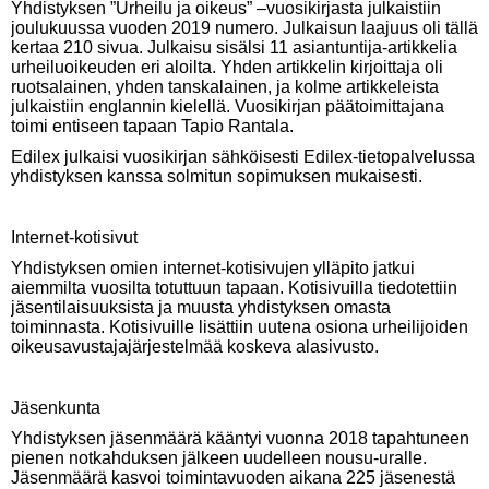
Yhdistyksen ”Urheilu ja oikeus” –vuosikirjasta julkaistiin
joulukuussa vuoden 2019 numero. Julkaisun laajuus oli tällä
kertaa 210 sivua. Julkaisu sisälsi 11 asiantuntija-artikkelia
urheiluoikeuden eri aloilta. Yhden artikkelin kirjoittaja oli
ruotsalainen, yhden tanskalainen, ja kolme artikkeleista
julkaistiin englannin kielellä. Vuosikirjan päätoimittajana
toimi entiseen tapaan Tapio Rantala.
Edilex julkaisi vuosikirjan sähköisesti Edilex-tietopalvelussa
yhdistyksen kanssa solmitun sopimuksen mukaisesti.
Internet-kotisivut
Yhdistyksen omien internet-kotisivujen ylläpito jatkui
aiemmilta vuosilta totuttuun tapaan. Kotisivuilla tiedotettiin
jäsentilaisuuksista ja muusta yhdistyksen omasta
toiminnasta. Kotisivuille lisättiin uutena osiona urheilijoiden
oikeusavustajajärjestelmää koskeva alasivusto.
Jäsenkunta
Yhdistyksen jäsenmäärä kääntyi vuonna 2018 tapahtuneen
pienen notkahduksen jälkeen uudelleen nousu-uralle.
Jäsenmäärä kasvoi toimintavuoden aikana 225 jäsenestä