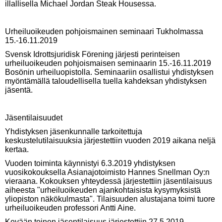
illallisella Michael Jordan Steak Housessa.
Urheiluoikeuden pohjoismainen seminaari Tukholmassa
15.-16.11.2019
Svensk Idrottsjuridisk Förening järjesti perinteisen
urheiluoikeuden pohjoismaisen seminaarin 15.-16.11.2019
Bosönin urheiluopistolla. Seminaariin osallistui yhdistyksen
myöntämällä taloudellisella tuella kahdeksan yhdistyksen
jäsentä.
Jäsentilaisuudet
Yhdistyksen jäsenkunnalle tarkoitettuja
keskustelutilaisuuksia järjestettiin vuoden 2019 aikana neljä
kertaa.
Vuoden toiminta käynnistyi 6.3.2019 yhdistyksen
vuosikokouksella Asianajotoimisto Hannes Snellman Oy:n
vieraana. Kokouksen yhteydessä järjestettiin jäsentilaisuus
aiheesta "urheiluoikeuden ajankohtaisista kysymyksistä
yliopiston näkökulmasta". Tilaisuuden alustajana toimi tuore
urheiluoikeuden professori Antti Aine.
Kevään toinen jäsentilaisuus järjestettiin 27.5.2019