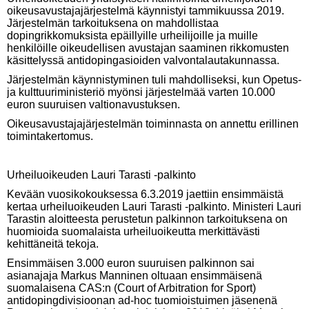
oikeusavustajajärjestelmä käynnistyi tammikuussa 2019.
Järjestelmän tarkoituksena on mahdollistaa
dopingrikkomuksista epäillyille urheilijoille ja muille
henkilöille oikeudellisen avustajan saaminen rikkomusten
käsittelyssä antidopingasioiden valvontalautakunnassa.
Järjestelmän käynnistyminen tuli mahdolliseksi, kun Opetus-
ja kulttuuriministeriö myönsi järjestelmää varten 10.000
euron suuruisen valtionavustuksen.
Oikeusavustajajärjestelmän toiminnasta on annettu erillinen
toimintakertomus.
Urheiluoikeuden Lauri Tarasti -palkinto
Kevään vuosikokouksessa 6.3.2019 jaettiin ensimmäistä
kertaa urheiluoikeuden Lauri Tarasti -palkinto. Ministeri Lauri
Tarastin aloitteesta perustetun palkinnon tarkoituksena on
huomioida suomalaista urheiluoikeutta merkittävästi
kehittäneitä tekoja.
Ensimmäisen 3.000 euron suuruisen palkinnon sai
asianajaja Markus Manninen oltuaan ensimmäisenä
suomalaisena CAS:n (Court of Arbitration for Sport)
antidopingdivisioonan ad-hoc tuomioistuimen jäsenenä