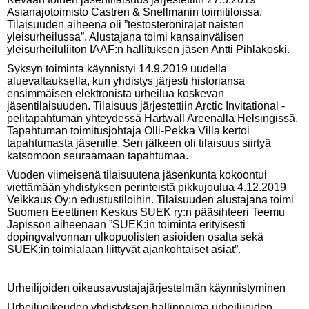
Asianajotoimisto Castren & Snellmanin toimitiloissa.
Tilaisuuden aiheena oli ”testosteronirajat naisten
yleisurheilussa”. Alustajana toimi kansainvälisen
yleisurheiluliiton IAAF:n hallituksen jäsen Antti Pihlakoski.
Syksyn toiminta käynnistyi 14.9.2019 uudella
aluevaltauksella, kun yhdistys järjesti historiansa
ensimmäisen elektronista urheilua koskevan
jäsentilaisuuden. Tilaisuus järjestettiin Arctic Invitational -
pelitapahtuman yhteydessä Hartwall Areenalla Helsingissä.
Tapahtuman toimitusjohtaja Olli-Pekka Villa kertoi
tapahtumasta jäsenille. Sen jälkeen oli tilaisuus siirtyä
katsomoon seuraamaan tapahtumaa.
Vuoden viimeisenä tilaisuutena jäsenkunta kokoontui
viettämään yhdistyksen perinteistä pikkujoulua 4.12.2019
Veikkaus Oy:n edustustiloihin. Tilaisuuden alustajana toimi
Suomen Eeettinen Keskus SUEK ry:n pääsihteeri Teemu
Japisson aiheenaan ”SUEK:in toiminta erityisesti
dopingvalvonnan ulkopuolisten asioiden osalta sekä
SUEK:in toimialaan liittyvät ajankohtaiset asiat”.
Urheilijoiden oikeusavustajajärjestelmän käynnistyminen
Urheiluoikeuden yhdistyksen hallinnoima urheilijoiden