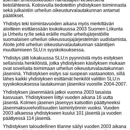
tietolähteenä. Kotisivulla tiedotettiin yhdistyksen toiminnasta
sekä julkaistiin urheilun oikeusturvalautakunnan antamat
päätökset.
Yhdistys teki toimintavuoden aikana myös merkittävän
aloitteen esittäessään toukokuussa 2003 Suomen Liikunta
ja Urheilu ry:lle sekä eräille muille urheilujärjestöille
suomalaisen urheilun oikeussuojajärjestelmän uudistamista.
Aloite johti urheilun oikeusturvalautakunnan sääntöjen
muuttamiseen SLU:n syyskokouksessa.
Yhdistys jätti lokakuussa SLU:n pyynnöstä myös esityksen
sellaisista henkilöistä, jotka yhdistyksen käsityksen mukaan
ovat soveliaita toimimaan urheilun oikeusturvalautakunnan
jäseninä. Yhdistyksen esitys sai suopean vastaanoton, sillä
lähes kaikki yhdistyksen esittämät henkilöt valittiin SLU:n
syyskokouksessa lautakunnan jäseniksi vuosille 2004-2007.
Yhdistyksen jäsenmäärä jatkoi vuonna 2003 tasaista
kasvuaan. Yhdistykseen liittyi vuoden aikana 16 uutta
jäsentä. Kolmen jäsenen jäsenyys katsottiin päättyneeksi
jäsenmaksuvelvollisuuden laiminlyönnin vuoksi. Vuoden
2003 alkaessa yhdistykseen kuului 101 jäsentä ja vuoden
päättyessä 114 jäsentä.
Yhdistyksen taloudellinen tilanne säilyi vuoden 2003 aikana