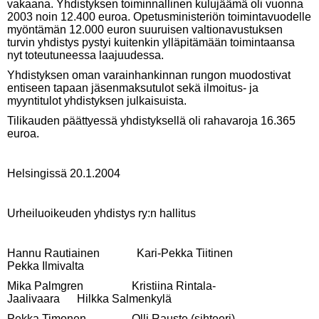
vakaana. Yhdistyksen toiminnallinen kulujäämä oli vuonna
2003 noin 12.400 euroa. Opetusministeriön toimintavuodelle
myöntämän 12.000 euron suuruisen valtionavustuksen
turvin yhdistys pystyi kuitenkin ylläpitämään toimintaansa
nyt toteutuneessa laajuudessa.
Yhdistyksen oman varainhankinnan rungon muodostivat
entiseen tapaan jäsenmaksutulot sekä ilmoitus- ja
myyntitulot yhdistyksen julkaisuista.
Tilikauden päättyessä yhdistyk­sellä oli rahavaroja 16.365
euroa.
Helsingissä 20.1.2004
Urheiluoikeuden yhdistys ry:n hallitus
Hannu Rautiainen Kari-Pekka Tiitinen
Pekka Ilmivalta
Mika Palmgren Kristiina Rintala-
Jaalivaara Hilkka Salmenkylä
Pekka Timonen Olli Rauste (sihteeri)