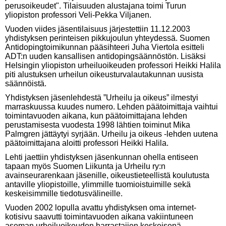
perusoikeudet". Tilaisuuden alustajana toimi Turun
yliopiston professori Veli-Pekka Viljanen.
Vuoden viides jäsentilaisuus järjestettiin 11.12.2003
yhdistyksen perinteisen pikkujoulun yhteydessä. Suomen
Antidopingtoimikunnan pääsihteeri Juha Viertola esitteli
ADT:n uuden kansallisen antidopingsäännöstön. Lisäksi
Helsingin yliopiston urheiluoikeuden professori Heikki Halila
piti alustuksen urheilun oikeusturvalautakunnan uusista
säännöistä.
Yhdistyksen jäsenlehdestä ”Urheilu ja oikeus” ilmestyi
marraskuussa kuudes numero. Lehden päätoimittaja vaihtui
toimintavuoden aikana, kun päätoimittajana lehden
perustamisesta vuodesta 1998 lähtien toiminut Mika
Palmgren jättäytyi syrjään. Urheilu ja oikeus -lehden uutena
päätoimittajana aloitti professori Heikki Halila.
Lehti jaettiin yhdistyksen jäsenkunnan ohella entiseen
tapaan myös Suomen Liikunta ja Urheilu ry:n
avainseurarenkaan jäsenille, oikeustieteellistä koulutusta
antaville yliopistoille, ylimmille tuomioistuimille sekä
keskeisimmille tiedotusvälineille.
Vuoden 2002 lopulla avattu yhdistyksen oma internet-
kotisivu saavutti toimintavuoden aikana vakiintuneen
aseman urheiluoikeuden harrastajien keskeisenä