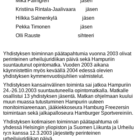
Mika Palmgren jäsen
Kristiina Rintala-Jaalivaara jäsen
Hilkka Salmenkylä jäsen
Pekka Timonen jäsen
Olli Rauste sihteeri
Yhdistyksen toiminnan päätapahtumia vuonna 2003 olivat
perinteinen urheilujuridiikan päivä sekä Hampuriin
suuntautunut opintomatka. Vuoden 2003 aikana
käynnistettiin myös keväällä 2004 edessä olevien
yhdistyksen kymmenvuotisjuhlien valmistelut.
Yhdistyksen kansainvälinen toiminta sai jatkoa Hampuriin
24.-26.10.2003 suuntautuneella opintomatkalla. Matkalle
osallistui 13 yhdistyksen jäsentä. Matkan ohjelmaan kuului
muun muassa tutustuminen Hampurin uuteen
monitoimiareenaan, jääkiekkoseura Hamburg Freezersin
toimintaan sekä jalkapalloseura Hamburger Sportvereiniin.
Yhdistyksen kotimaisen toiminnan päätapahtuma oli
yhdessä Helsingin yliopiston ja Suomen Liikunta ja Urheilu
ry:n kanssa 12.3.2003 järjestetty perinteinen
urheilujuridiikan päivä.