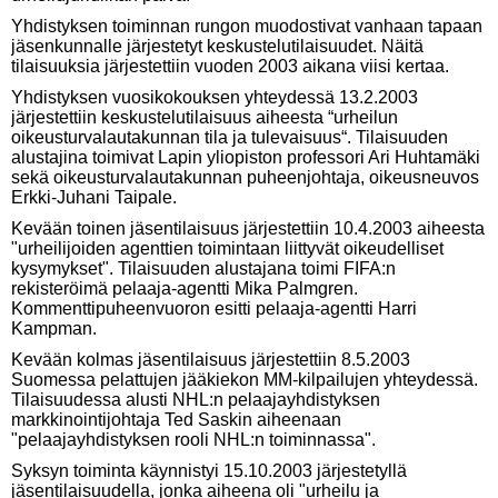
Yhdistyksen toiminnan rungon muodostivat vanhaan tapaan
jäsenkunnalle järjestetyt keskustelutilaisuudet. Näitä
tilaisuuksia järjestettiin vuoden 2003 aikana viisi kertaa.
Yhdistyksen vuosikokouksen yhteydessä 13.2.2003
järjestet­tiin keskustelutilaisuus aiheesta “urheilun
oikeusturvalautakunnan tila ja tulevaisuus“. Tilaisuuden
alustajina toimivat Lapin yliopiston professori Ari Huhtamäki
sekä oikeusturvalautakunnan puheenjohtaja, oikeusneuvos
Erkki-Juhani Taipale.
Kevään toinen jäsentilaisuus järjestettiin 10.4.2003 aiheesta
"urheilijoiden agenttien toimintaan liittyvät oikeudelliset
kysymykset". Tilaisuuden alustajana toimi FIFA:n
rekisteröimä pelaaja-agentti Mika Palmgren.
Kommenttipuheenvuoron esitti pelaaja-agentti Harri
Kampman.
Kevään kolmas jäsentilaisuus järjestettiin 8.5.2003
Suomessa pelattujen jääkiekon MM-kilpailujen yhteydessä.
Tilaisuudessa alusti NHL:n pelaajayhdistyksen
markkinointijohtaja Ted Saskin aiheenaan
"pelaajayhdistyksen rooli NHL:n toiminnassa".
Syksyn toiminta käynnistyi 15.10.2003 järjestetyllä
jäsentilaisuudella, jonka aiheena oli "urheilu ja