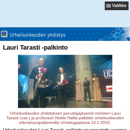
Valikko
Lauri Tarasti -palkinto
Urheiluoikeuden yhdistyksen perustajajäsenet ministeri Lauri
Tarasti (vas.) ja professori Heikki Halila palkittiin urheiluoikeuden
elämänurapalkinnoilla Urheilugaalassa 13.1.2015.