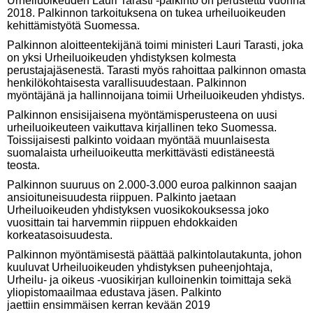
Urheiluoikeuden Lauri Tarasti -palkinto on perustettu vuonna
2018. Palkinnon tarkoituksena on tukea urheiluoikeuden
kehittämistyötä Suomessa.
Palkinnon aloitteentekijänä toimi ministeri Lauri Tarasti, joka
on yksi Urheiluoikeuden yhdistyksen kolmesta
perustajajäsenestä. Tarasti myös rahoittaa palkinnon omasta
henkilökohtaisesta varallisuudestaan. Palkinnon
myöntäjänä ja hallinnoijana toimii Urheiluoikeuden yhdistys.
Palkinnon ensisijaisena myöntämisperusteena on uusi
urheiluoikeuteen vaikuttava kirjallinen teko Suomessa.
Toissijaisesti palkinto voidaan myöntää muunlaisesta
suomalaista urheiluoikeutta merkittävästi edistäneestä
teosta.
Palkinnon suuruus on 2.000-3.000 euroa palkinnon saajan
ansioituneisuudesta riippuen. Palkinto jaetaan
Urheiluoikeuden yhdistyksen vuosikokouksessa joko
vuosittain tai harvemmin riippuen ehdokkaiden
korkeatasoisuudesta.
Palkinnon myöntämisestä päättää palkintolautakunta, johon
kuuluvat Urheiluoikeuden yhdistyksen puheenjohtaja,
Urheilu- ja oikeus -vuosikirjan kulloinenkin toimittaja sekä
yliopistomaailmaa edustava jäsen. Palkinto
jaettiin ensimmäisen kerran kevään 2019